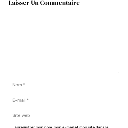
Laisser Un Commentaire
Commentaire
Nom
E-
mail
Site
web
Enregistrer mon nom, mon e-mail et mon site dans le